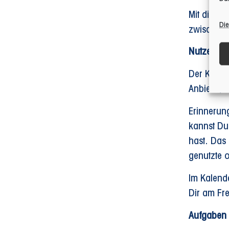
Mit diese
Die
zwischend
Nutze ein
Der Kalend
Anbieter,
Erinnerun
kannst Du
hast. Das
genutzte o
Im Kalend
Dir am Fr
Aufgaben f