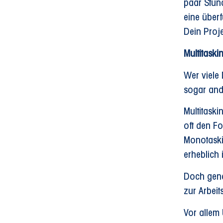
paar Stund
eine über
Dein Proj
Multitaski
Wer viele 
sogar and
Multitaski
oft den Fo
Monotaskin
erheblich i
Doch genau
zur Arbeit
Vor allem