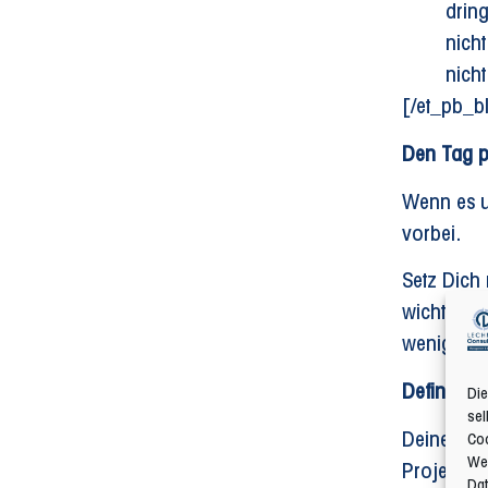
drin
nicht
nich
[/et_pb_b
Den Tag p
Wenn es u
vorbei.
Setz Dich
wichtig? 
weniger al
Definiere 
Die
sel
Deine E-Ma
Coo
Web
Projekt er
Dat