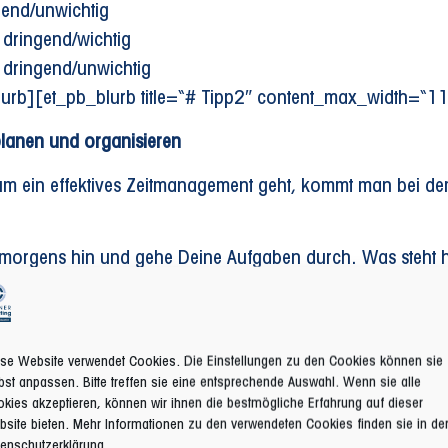
gend/unwichtig
 dringend/wichtig
t dringend/unwichtig
lurb][et_pb_blurb title=“# Tipp2″ content_max_width=“1
lanen und organisieren
m ein effektives Zeitmanagement geht, kommt man bei d
 morgens hin und gehe Deine Aufgaben durch. Was steht h
Ablenkungen und sinnlose Zeitvertreibe (Facebook & Co) w
s 8 Minuten in Anspruch nimmt, sollte sofort erledigt werd
Zeitlimits für Deine anfallenden ToDo´s
se Website verwendet Cookies. Die Einstellungen zu den Cookies können sie
bst anpassen. Bitte treffen sie eine entsprechende Auswahl. Wenn sie alle
ils beantwortest Du gleich morgens in der ersten halben S
kies akzeptieren, können wir ihnen die bestmögliche Erfahrung auf dieser
site bieten. Mehr Informationen zu den verwendeten Cookies finden sie in de
ledigen.
enschutzerklärung.