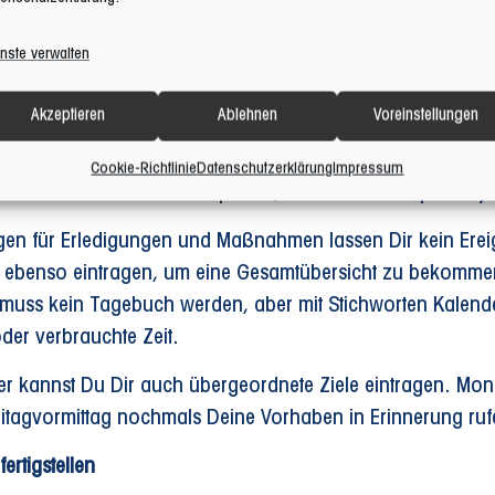
m Tageszeitplan verhinderst Du, dass Deine Tätigkeiten u
nste verwalten
urch Zeit vergeudest. Lege Dir auch bewusste Pausen zwis
en Kalender
Akzeptieren
Ablehnen
Voreinstellungen
er ist ein wichtiger Faktor, um sein Business zu und plan
Cookie-Richtlinie
Datenschutzerklärung
Impressum
 die Termine auf dem Smartphone, Tablet und Computer syn
gen für Erledigungen und Maßnahmen lassen Dir kein Ereig
 ebenso eintragen, um eine Gesamtübersicht zu bekomme
 muss kein Tagebuch werden, aber mit Stichworten Kalender
der verbrauchte Zeit.
er kannst Du Dir auch übergeordnete Ziele eintragen. Mo
eitagvormittag nochmals Deine Vorhaben in Erinnerung ruf
ertigstellen