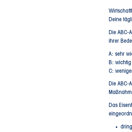
Wirtschaft
Deine tägl
Die ABC-An
ihrer Bede
A: sehr wi
B: wichtig
C: weniger
Die ABC-An
Maßnahmen
Das Eisen
eingeordn
drin