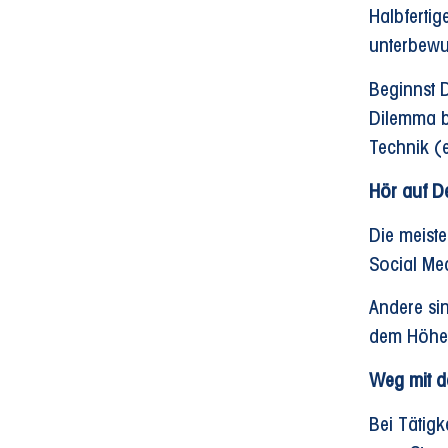
Halbferti
unterbewu
Beginnst 
Dilemma be
Technik (e
Hör auf D
Die meiste
Social Me
Andere si
dem Höhep
Weg mit d
Bei Tätigk