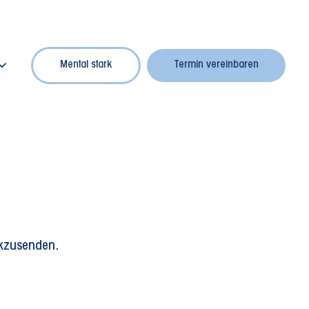
Mental stark
Termin vereinbaren
ckzusenden.