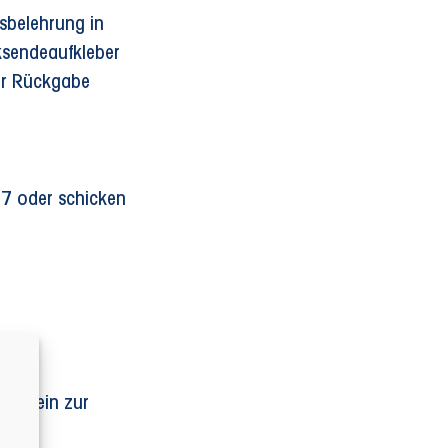
sbelehrung in
ksendeaufkleber
der Rückgabe
77 oder schicken
eschein zur
ichen