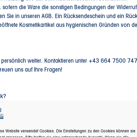
sofern die Ware die sonstigen Bedingungen der Widerruf
inden Sie in unseren AGB. Ein Rücksendeschein und ein Rüc
s geöffnete Kosmetikartikel aus hygienischen Gründen von 
 persönlich weiter. Kontaktieren unter +43 664 7500 74
freuen uns auf Ihre Fragen!
ck?
chicken möchten, nehmen Sie bitte zunächst den Rücksend
se Website verwendet Cookies. Die Einstellungen zu den Cookies können sie
rechenden Artikel den Grund für Ihre Retoure an. Die mögl