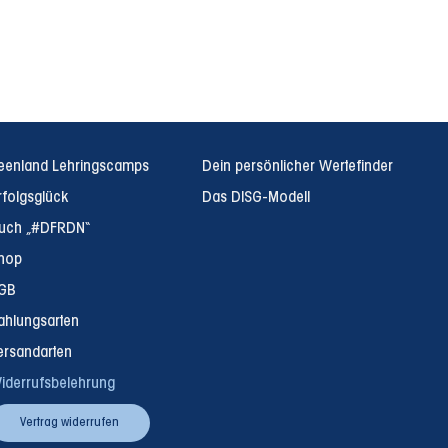
eenland Lehringscamps
Dein persönlicher Wertefinder
rfolgsglück
Das DISG-Modell
uch „#DFRDN“
hop
GB
ahlungsarten
ersandarten
iderrufsbelehrung
Vertrag widerrufen