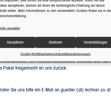
bst anpassen. Bitte treffen sie eine entsprechende Auswahl. Wenn sie alle
einfach den jeweiligen Grund aus.
kies akzeptieren, können wir ihnen die bestmögliche Erfahrung auf dieser
site bieten. Mehr Informationen zu den verwendeten Cookies finden sie in de
enschutzerklärung.
füllten Retourenschein in einen Versandkarton. Hierfür ei
nste verwalten
fert wurde. Bitte beachten Sie, dass die Artikel immer voll
Akzeptieren
Ablehnen
Voreinstellungen
Cookie-Richtlinie
Datenschutzerklärung
Impressum
ersandkarton. Der Rücksendeaufkleber befindet sich auf 
s Paket freigemacht an uns zurück.
nden Sie uns bitte ein E-Mail an guenter (at) lechner.co.at