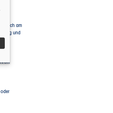
r
gnet sich am
ständig und
Ihrem
 oder