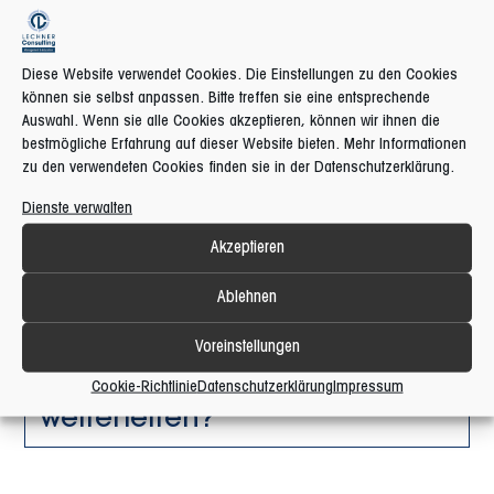
Kann ich Themenvorschläge
einreichen?
Diese Website verwendet Cookies. Die Einstellungen zu den Cookies
können sie selbst anpassen. Bitte treffen sie eine entsprechende
Auswahl. Wenn sie alle Cookies akzeptieren, können wir ihnen die
bestmögliche Erfahrung auf dieser Website bieten. Mehr Informationen
Gibt es eine Verbindung vom
zu den verwendeten Cookies finden sie in der Datenschutzerklärung.
Podcast zum Buch „Die
Freiheit ruft Deinen Namen –
Dienste verwalten
Jeder ist seines Glückes
Akzeptieren
Schmied“?
Ablehnen
Darf ich den Podcast
Voreinstellungen
weiterempfehlen oder
Cookie-Richtlinie
Datenschutzerklärung
Impressum
weiterleiten?